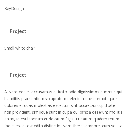
KeyDesign
Project
Small white chair
Project
At vero eos et accusamus et iusto odio dignissimos ducimus qui
blanditiis praesentium voluptatum deleniti atque corrupti quos
dolores et quas molestias excepturi sint occaecati cupiditate
non provident, similique sunt in culpa qui officia deserunt mollitia
animi, id est laborum et dolorum fuga. Et harum quidem rerum
facilis est et expedita distinctio. Nam libero tempore, cum soluta